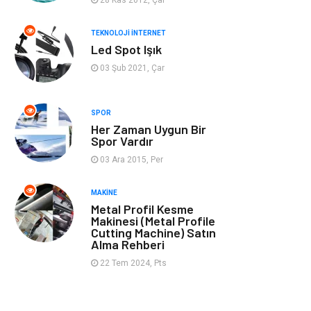
Müzik
Tekstil
TEKNOLOJI İNTERNET
Led Spot Işık
Spor
İnternet
03 Şub 2021, Çar
Turizm
Astroloji
SPOR
Her Zaman Uygun Bir
Nakliye
Aksesuar
Spor Vardır
03 Ara 2015, Per
Mobilya
Finans Ekonomi
MAKINE
Sigorta
cilt güzelliği
Metal Profil Kesme
Makinesi (Metal Profile
Cutting Machine) Satın
Bebek Giyim
Tarım &
Alma Rehberi
Hayvancılık
22 Tem 2024, Pts
Evlilik Rehberi
Cam