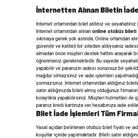
İnternetten Alınan Biletin İade
İnternet ortamından bilet aldınız ve seyahatiniz 
İnternet ortamından alınan
online otobüs bileti
sıkmaya gerek yok aslında. Online ortamdan alına
güvenilir ve kaliteli bir siteden aldıysanız iad
almadan önce müşteri destek hattını arayarak bi
öğrenmeniz gerekmektedir. Bu sayede seyahatini
yapabilir ve paranızın iadesi sorunsuz bir şekil
mağdur olmazsınız ve iade işlemleri yapılmadığı
yormazsınız. İnternet ortamından aldığınız bilet
satın aldığınızda bileti almış olduğunuz firmanı
kolaylıkla yapabilirsiniz. Müşteri hizmetleri il
paranız kredi kartınıza ver hesabınıza iade edile
Bilet İade İşlemleri Tüm Firma
Yasal açıdan belirlenen otobüs bilet fiyatı ve ia
koşullar içinde yapılmaktadır. Bileti satın aldığı