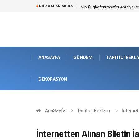
BU ARALAR MODA
Osb Sandık ve Endüstriyel Makine
ANASAYFA
GÜNDEM
TANITICI REKL
DEKORASYON
AnaSayfa
Tanıtıcı Reklam
İnternet
İnternetten Alınan Biletin