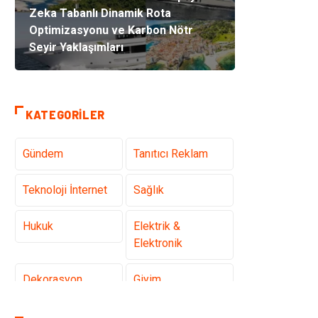
Zeka Tabanlı Dinamik Rota
Optimizasyonu ve Karbon Nötr
Seyir Yaklaşımları
KATEGORILER
Gündem
Tanıtıcı Reklam
Teknoloji İnternet
Sağlık
Hukuk
Elektrik &
Elektronik
Dekorasyon
Giyim
Otomotiv
Güzellik Bakım