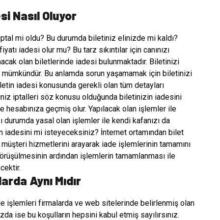
si Nasıl Oluyor
iptal mi oldu? Bu durumda biletiniz elinizde mi kaldı?
fiyatı iadesi olur mu? Bu tarz sıkıntılar için canınızı
cak olan biletlerinde iadesi bulunmaktadır. Biletinizi
esi mümkündür. Bu anlamda sorun yaşamamak için biletinizi
letin iadesi konusunda gerekli olan tüm detayları
z iptalleri söz konusu olduğunda biletinizin iadesini
de hesabınıza geçmiş olur. Yapılacak olan işlemler ile
 durumda yasal olan işlemler ile kendi kafanızı da
in iadesini mi isteyeceksiniz? İnternet ortamından bilet
n müşteri hizmetlerini arayarak iade işlemlerinin tamamını
e görüşülmesinin ardından işlemlerin tamamlanması ile
cektir.
larda Aynı Mıdır
de işlemleri firmalarda ve web sitelerinde belirlenmiş olan
nızda ise bu koşulların hepsini kabul etmiş sayılırsınız.