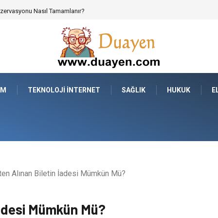
 Parçalarının Modüler Transferi
AM
TEKNOLOJI İNTERNET
SAĞLIK
HUKUK
E
ten Alınan Biletin İadesi Mümkün Mü?
 İadesi Mümkün Mü?