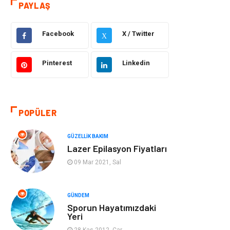
PAYLAŞ
Eğitim
Yeme İçme
Facebook
X / Twitter
X
Makine
Eğitim Kariyer
Pinterest
Linkedin
Gıda
Sağlıklı Yaşam
Keyif Hobi
Emlak
POPÜLER
Anne Çocuk
Genel Kültür
GÜZELLIK BAKIM
Lazer Epilasyon Fiyatları
Organizasyon
Moda
09 Mar 2021, Sal
Gayrimenkul
Ev İşleri
GÜNDEM
Sporun Hayatımızdaki
Bilgisayar &
Tatil
Yeri
Yazılım
28 Kas 2012, Çar