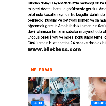
Bundan dolayı seyehatlarinizde herhangi bir kesin
müşteri destek hattı ile görülmeniz gerekir. Ama
bilet iade koşulları aynıdır. Bu koşullar dâhilinde 
belirlediği kurallar ve detayları bilmek ya da m
öğrenmek gerekir. Ama biletinizi almanızın üstün
devir olmuşsa firmanın şubelerini ziyaret ederek
Otobüs bileti fiyatı ve iadesi konusunda temel o
Çünkü aracın bilet saatine 24 saat ve daha az bi
www.biletkess.com
NELER VAR
EĞITIM
GÜZELLIK 