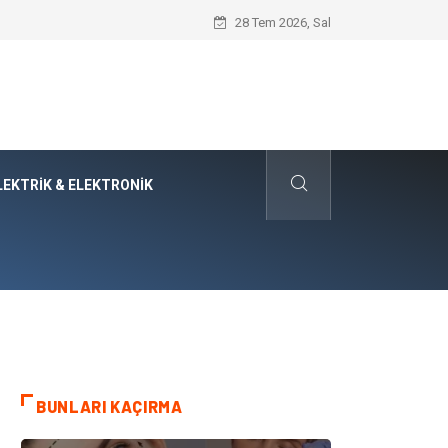
Evde Hava Temizleyici Cihaz Kullanımı 
28 Tem 2026, Sal
LEKTRIK & ELEKTRONIK
BUNLARI KAÇIRMA