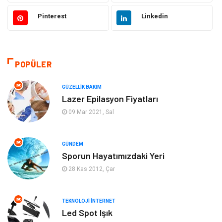
Otomotiv
Güzellik Bakım
Pinterest
Linkedin
Eğitim
Yeme İçme
Makine
Eğitim Kariyer
POPÜLER
Gıda
Sağlıklı Yaşam
GÜZELLIK BAKIM
Lazer Epilasyon Fiyatları
Keyif Hobi
Emlak
09 Mar 2021, Sal
Anne Çocuk
Genel Kültür
GÜNDEM
Sporun Hayatımızdaki Yeri
Organizasyon
Moda
28 Kas 2012, Çar
Gayrimenkul
Ev İşleri
TEKNOLOJI İNTERNET
Bilgisayar & Yazılım
Tatil
Led Spot Işık