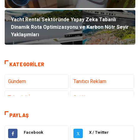
Yacht Rental Sektöründe Yapay Zeka Tabanlı
Dinamik Rota Optimizasyonu ve Karbon Nötr Seyir
Yaklaşımları
KATEGORILER
Gündem
Tanıtıcı Reklam
Teknoloji İnternet
Sağlık
Hukuk
Elektrik & Elektronik
PAYLAŞ
Dekorasyon
Giyim
Facebook
X / Twitter
X