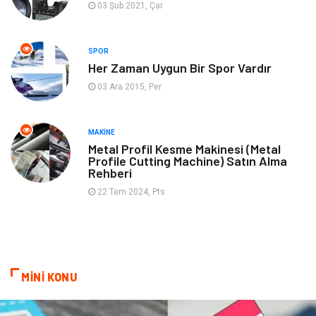
03 Şub 2021, Çar
Müzik
Tekstil
SPOR
Spor
İnternet
Her Zaman Uygun Bir Spor Vardır
03 Ara 2015, Per
Turizm
Astroloji
Nakliye
Aksesuar
MAKINE
Metal Profil Kesme Makinesi (Metal
Profile Cutting Machine) Satın Alma
Mobilya
Finans Ekonomi
Rehberi
22 Tem 2024, Pts
Sigorta
cilt güzelliği
Bebek Giyim
Tarım & Hayvancılık
Evlilik Rehberi
Cam
MİNİ KONU
Şile Bezi
Restaurant