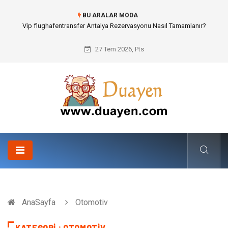
BU ARALAR MODA
Osb Sandık ve Endüstriyel Makine Parçalarının Modüler Transferi
27 Tem 2026, Pts
AnaSayfa
Otomotiv
KATEGORI : OTOMOTIV