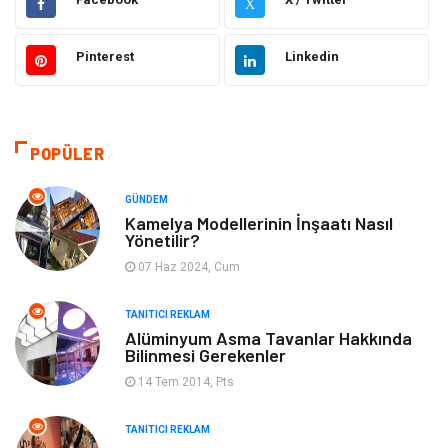
X
Dekorasyon
Giyim
Pinterest
Linkedin
Otomotiv
Güzellik Bakım
Eğitim
Yeme İçme
POPÜLER
Makine
Eğitim Kariyer
GÜNDEM
Gıda
Sağlıklı Yaşam
Kamelya Modellerinin İnşaatı Nasıl
Yönetilir?
Keyif Hobi
Emlak
07 Haz 2024, Cum
TANITICI REKLAM
Anne Çocuk
Genel Kültür
Alüminyum Asma Tavanlar Hakkında
Bilinmesi Gerekenler
Organizasyon
Moda
14 Tem 2014, Pts
Gayrimenkul
Ev İşleri
TANITICI REKLAM