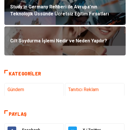
Study in Germany Rehberi ile Avrupa’nın
Teknolojik Üssünde Ücretsiz Eğitim Fırsatları
Cilt Soydurma İşlemi Nedir ve Neden Yapılır?
KATEGORILER
Gündem
Tanıtıcı Reklam
Teknoloji İnternet
Sağlık
PAYLAŞ
Hukuk
Elektrik & Elektronik
Facebook
X / Twitter