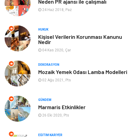
Neden PR ajansı ile çalışmalı
Bilgisayar & Yazılım
Tatil
24 Haz 2018, Paz
Müzik
Tekstil
HUKUK
Kişisel Verilerin Korunması Kanunu
Spor
İnternet
Nedir
04 Kas 2020, Çar
Turizm
Astroloji
DEKORASYON
Nakliye
Aksesuar
Mozaik Yemek Odası Lamba Modelleri
02 Ağu 2021, Pts
Mobilya
Finans Ekonomi
Sigorta
cilt güzelliği
GÜNDEM
Marmaris Etkinlikler
26 Eki 2020, Pts
Bebek Giyim
Tarım & Hayvancılık
Evlilik Rehberi
Cam
EĞITIM KARIYER