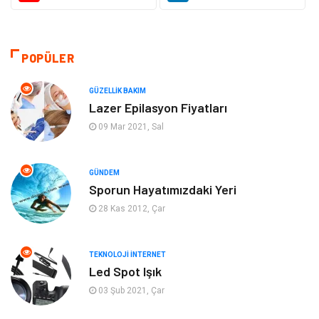
Eğitim
Yeme İçme
Makine
Eğitim Kariyer
POPÜLER
Gıda
Sağlıklı Yaşam
GÜZELLIK BAKIM
Lazer Epilasyon Fiyatları
Keyif Hobi
Emlak
09 Mar 2021, Sal
Anne Çocuk
Genel Kültür
GÜNDEM
Sporun Hayatımızdaki Yeri
Organizasyon
Moda
28 Kas 2012, Çar
Gayrimenkul
Ev İşleri
TEKNOLOJI İNTERNET
Bilgisayar & Yazılım
Tatil
Led Spot Işık
03 Şub 2021, Çar
Müzik
Tekstil