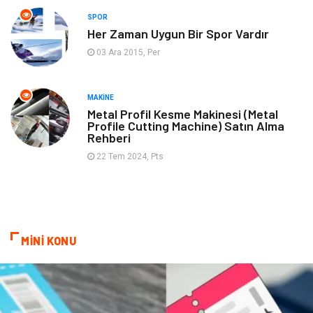
SPOR
Spor
İnternet
Her Zaman Uygun Bir Spor Vardır
03 Ara 2015, Per
Turizm
Astroloji
Nakliye
Aksesuar
MAKINE
Metal Profil Kesme Makinesi (Metal
Profile Cutting Machine) Satın Alma
Mobilya
Finans Ekonomi
Rehberi
22 Tem 2024, Pts
Sigorta
cilt güzelliği
Bebek Giyim
Tarım & Hayvancılık
Evlilik Rehberi
Cam
MİNİ KONU
Şile Bezi
Restaurant
Çocuk Psikolojisi