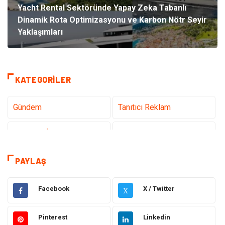
Yacht Rental Sektöründe Yapay Zeka Tabanlı
Dinamik Rota Optimizasyonu ve Karbon Nötr Seyir
Yaklaşımları
KATEGORILER
Gündem
Tanıtıcı Reklam
Teknoloji İnternet
Sağlık
Hukuk
Elektrik & Elektronik
PAYLAŞ
Dekorasyon
Giyim
Facebook
X / Twitter
X
Otomotiv
Güzellik Bakım
Pinterest
Linkedin