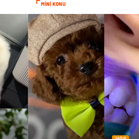
MİNİ KONU
SAĞLIK