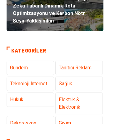
Zeka Tabanlı Dinamik Rota
Optimizasyonu ve Karbon Nötr
Seyir Yaklaşımları
KATEGORILER
Gündem
Tanıtıcı Reklam
Teknoloji İnternet
Sağlık
Hukuk
Elektrik &
Elektronik
Dekorasyon
Giyim
Otomotiv
Güzellik Bakım