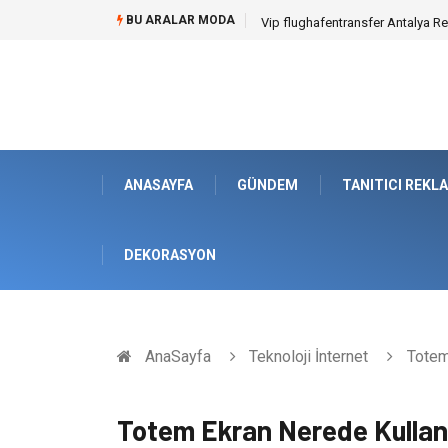
BU ARALAR MODA
Osb Sandık ve Endüstriyel Makine
ANASAYFA
GÜNDEM
TANITICI REKL
DEKORASYON
AnaSayfa
Teknoloji İnternet
Totem 
Totem Ekran Nerede Kullanı