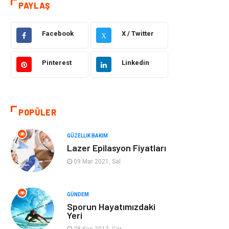
PAYLAŞ
Eğitim
Yeme İçme
Facebook
X / Twitter
X
Makine
Eğitim Kariyer
Pinterest
Linkedin
Gıda
Sağlıklı Yaşam
Keyif Hobi
Emlak
POPÜLER
Anne Çocuk
Genel Kültür
GÜZELLIK BAKIM
Lazer Epilasyon Fiyatları
Organizasyon
Moda
09 Mar 2021, Sal
Gayrimenkul
Ev İşleri
GÜNDEM
Sporun Hayatımızdaki
Bilgisayar &
Tatil
Yeri
Yazılım
28 Kas 2012, Çar