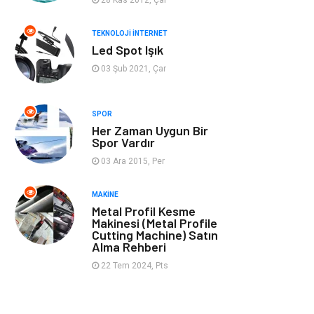
Müzik
Tekstil
TEKNOLOJI İNTERNET
Led Spot Işık
Spor
İnternet
03 Şub 2021, Çar
Turizm
Astroloji
SPOR
Her Zaman Uygun Bir
Nakliye
Aksesuar
Spor Vardır
03 Ara 2015, Per
Mobilya
Finans Ekonomi
MAKINE
Sigorta
cilt güzelliği
Metal Profil Kesme
Makinesi (Metal Profile
Cutting Machine) Satın
Bebek Giyim
Tarım &
Alma Rehberi
Hayvancılık
22 Tem 2024, Pts
Evlilik Rehberi
Cam