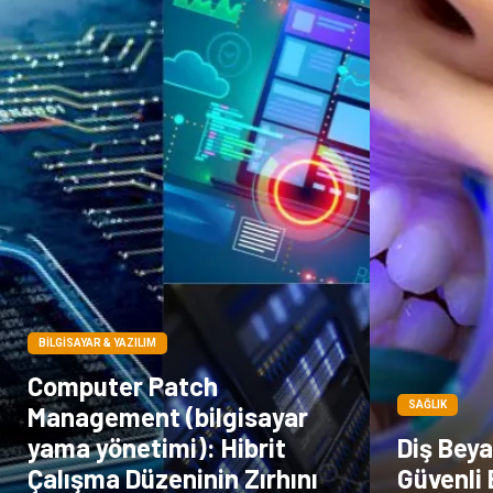
BILGISAYAR & YAZILIM
Computer Patch
SAĞLIK
Management (bilgisayar
yama yönetimi): Hibrit
Diş Beyaz
Çalışma Düzeninin Zırhını
Güvenli