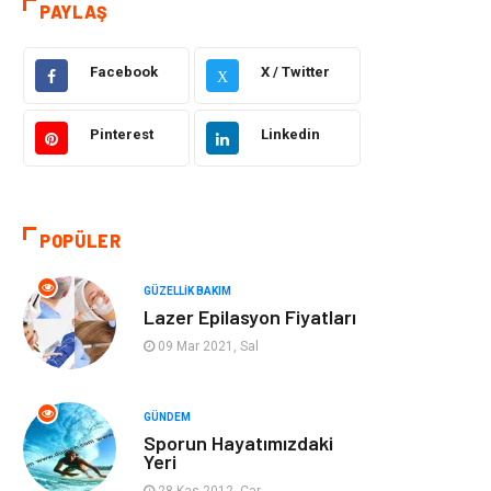
PAYLAŞ
Eğitim
Yeme İçme
Facebook
X / Twitter
X
Makine
Eğitim Kariyer
Pinterest
Linkedin
Gıda
Sağlıklı Yaşam
Keyif Hobi
Emlak
POPÜLER
Anne Çocuk
Genel Kültür
GÜZELLIK BAKIM
Lazer Epilasyon Fiyatları
Organizasyon
Moda
09 Mar 2021, Sal
Gayrimenkul
Ev İşleri
GÜNDEM
Sporun Hayatımızdaki
Bilgisayar &
Tatil
Yeri
Yazılım
28 Kas 2012, Çar