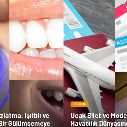
GÜNDEM
latma: Işıltılı ve
Uçak Bilet ve Mode
 Bir Gülümsemeye
Havacılık Dünyası