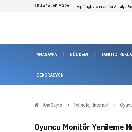
BU ARALAR MODA
Osb Sandık ve Endüstriyel Makine
ANASAYFA
GÜNDEM
TANITICI REKL
DEKORASYON
AnaSayfa
Teknoloji İnternet
Oyunc
Oyuncu Monitör Yenileme H