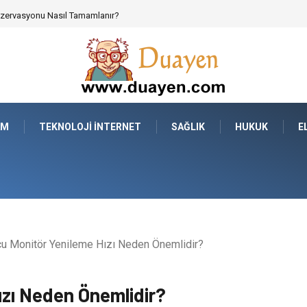
 Parçalarının Modüler Transferi
AM
TEKNOLOJI İNTERNET
SAĞLIK
HUKUK
E
u Monitör Yenileme Hızı Neden Önemlidir?
ızı Neden Önemlidir?