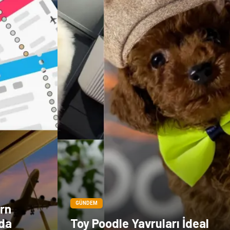
GÜNDEM
rn
nda
Toy Poodle Yavruları İdeal