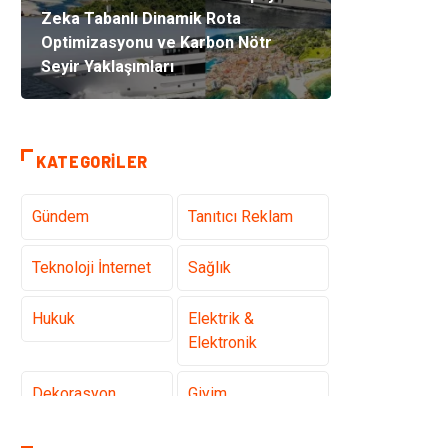
Zeka Tabanlı Dinamik Rota
Optimizasyonu ve Karbon Nötr
Seyir Yaklaşımları
KATEGORILER
Gündem
Tanıtıcı Reklam
Teknoloji İnternet
Sağlık
Hukuk
Elektrik &
Elektronik
Dekorasyon
Giyim
Otomotiv
Güzellik Bakım