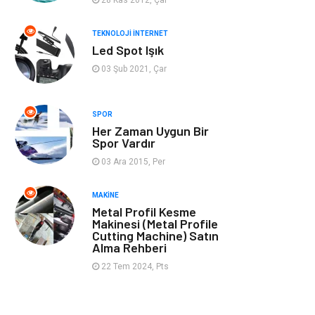
Müzik
Tekstil
TEKNOLOJI İNTERNET
Led Spot Işık
Spor
İnternet
03 Şub 2021, Çar
Turizm
Astroloji
SPOR
Her Zaman Uygun Bir
Nakliye
Aksesuar
Spor Vardır
03 Ara 2015, Per
Mobilya
Finans Ekonomi
MAKINE
Sigorta
cilt güzelliği
Metal Profil Kesme
Makinesi (Metal Profile
Cutting Machine) Satın
Bebek Giyim
Tarım &
Alma Rehberi
Hayvancılık
22 Tem 2024, Pts
Evlilik Rehberi
Cam