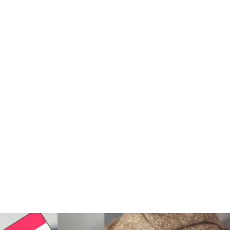
Şile Bezi
Restaurant
Çocuk Psikolojisi