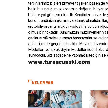
tercihlerimiz bizleri zirveye taşırken bazen d
belki bulunduğumuz konumun değerini biliyoruz f
bizlere yol göstermektedir. Kendinize zirve de
kendi trendinizin akımını yaratmak olmalıdır. Baş
üretebiliyorsanız artık zirvedesiniz ve bu sebep
olmuş bir noktadır. Günümüzün müzisyenleri yazar
çıtalarını yüksekte tutmayı başarıyorlar ve ardın
sizler için de geçerli olacaktır. Mevcut düzend
Modelleri ve Erkek Giyim Modellerinden haberda
sunacaktır. Siz sadece ne yapmak istediğinize k
www.turuncuaski.com
NELER VAR