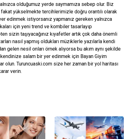
e yalnızca olduğumuz yerde saymamıza sebep olur. Biz
akat yükselmekte tercihlerimizle doğru orantılı olarak
 yer edinmek istiyorsanız yapmanız gereken yalnızca
kaları için yeni trend ve kombiler tasarlayıp
ten sizin taşıyacağınız kıyafetler artık çok daha önemli
ları nasıl yapmış oldukları müziklerle yazılarla kendi
dan gelen nesil onları örnek alıyorsa bu akım aynı şekilde
e kendinize salam bir yer edinmek için Bayan Giyim
r olun. Turuncuaski.com size her zaman bir yol haritası
arar verin.