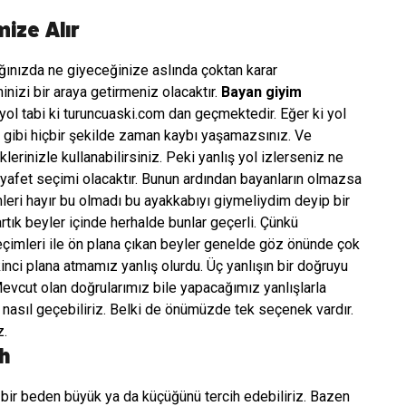
mize Alır
açtığınızda ne giyeceğinize aslında çoktan karar
inizi bir araya getirmeniz olacaktır.
Bayan giyim
yol tabi ki turuncuaski.com dan geçmektedir. Eğer ki yol
ır gibi hiçbir şekilde zaman kaybı yaşamazsınız. Ve
lerinizle kullanabilirsiniz. Peki yanlış yol izlerseniz ne
 kıyafet seçimi olacaktır. Bunun ardından bayanların olmazsa
leri hayır bu olmadı bu ayakkabıyı giymeliydim deyip bir
rtık beyler içinde herhalde bunlar geçerli. Çünkü
çimleri ile ön plana çıkan beyler genelde göz önünde çok
ci plana atmamız yanlış olurdu. Üç yanlışın bir doğruyu
ut olan doğrularımız bile yapacağımız yanlışlarla
e nasıl geçebiliriz. Belki de önümüzde tek seçenek vardır.
z.
h
 bir beden büyük ya da küçüğünü tercih edebiliriz. Bazen