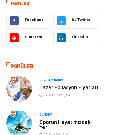
PAYLAŞ
Eğitim
Yeme İçme
Facebook
X / Twitter
X
Makine
Eğitim Kariyer
Pinterest
Linkedin
Gıda
Sağlıklı Yaşam
Keyif Hobi
Emlak
POPÜLER
Anne Çocuk
Genel Kültür
GÜZELLIK BAKIM
Lazer Epilasyon Fiyatları
Organizasyon
Moda
09 Mar 2021, Sal
Gayrimenkul
Ev İşleri
GÜNDEM
Sporun Hayatımızdaki
Bilgisayar &
Tatil
Yeri
Yazılım
28 Kas 2012, Çar