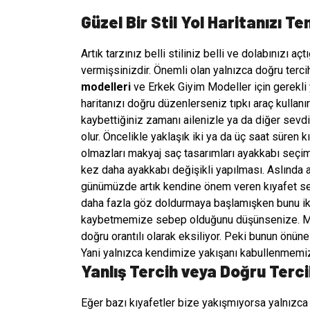
Güzel Bir Stil Yol Haritanızı Te
Artık tarzınız belli stiliniz belli ve dolabınızı 
vermişsinizdir. Önemli olan yalnızca doğru tercih
modelleri
ve Erkek Giyim Modeller için gerekli 
haritanızı doğru düzenlerseniz tıpkı araç kullan
kaybettiğiniz zamanı ailenizle ya da diğer sevdik
olur. Öncelikle yaklaşık iki ya da üç saat süren
olmazları makyaj saç tasarımları ayakkabı seçim
kez daha ayakkabı değişikli yapılması. Aslında a
günümüzde artık kendine önem veren kıyafet se
daha fazla göz doldurmaya başlamışken bunu ikin
kaybetmemize sebep olduğunu düşünsenize. Mevc
doğru orantılı olarak eksiliyor. Peki bunun önün
Yani yalnızca kendimize yakışanı kabullenmemi
Yanlış Tercih veya Doğru Terci
Eğer bazı kıyafetler bize yakışmıyorsa yalnızca