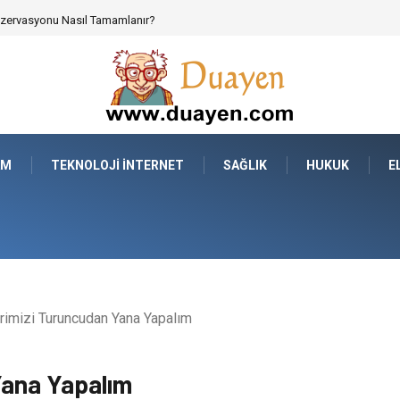
 Parçalarının Modüler Transferi
AM
TEKNOLOJI İNTERNET
SAĞLIK
HUKUK
E
rimizi Turuncudan Yana Yapalım
Yana Yapalım