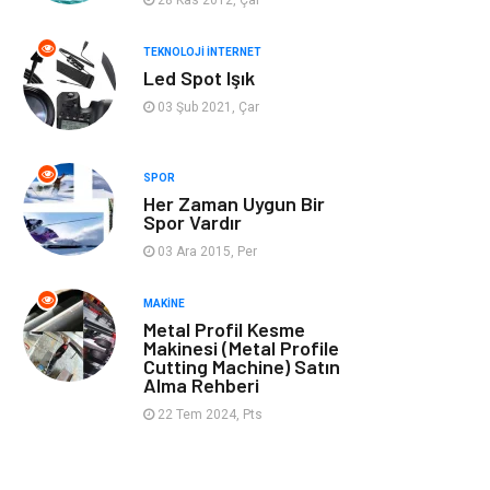
Müzik
Tekstil
TEKNOLOJI İNTERNET
Led Spot Işık
Spor
İnternet
03 Şub 2021, Çar
Turizm
Astroloji
SPOR
Her Zaman Uygun Bir
Nakliye
Aksesuar
Spor Vardır
03 Ara 2015, Per
Mobilya
Finans Ekonomi
MAKINE
Sigorta
cilt güzelliği
Metal Profil Kesme
Makinesi (Metal Profile
Cutting Machine) Satın
Bebek Giyim
Tarım &
Alma Rehberi
Hayvancılık
22 Tem 2024, Pts
Evlilik Rehberi
Cam