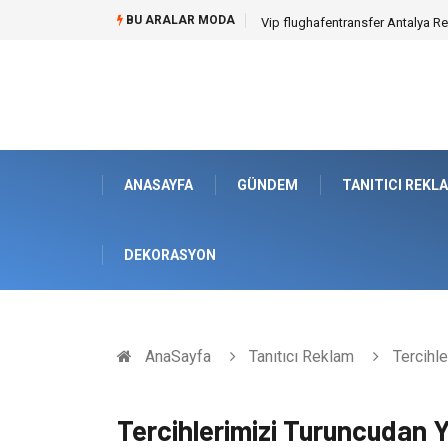
BU ARALAR MODA
Osb Sandık ve Endüstriyel Makine
ANASAYFA
GÜNDEM
TANITICI REKL
DEKORASYON
AnaSayfa
Tanıtıcı Reklam
Tercihle
Tercihlerimizi Turuncudan 