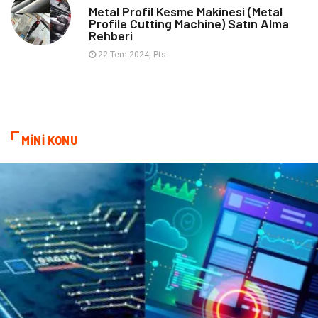
Metal Profil Kesme Makinesi (Metal
Profile Cutting Machine) Satın Alma
Mobilya
Finans Ekonomi
Rehberi
22 Tem 2024, Pts
Sigorta
cilt güzelliği
Bebek Giyim
Tarım & Hayvancılık
Evlilik Rehberi
Cam
MİNİ KONU
Şile Bezi
Restaurant
Çocuk Psikolojisi