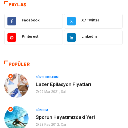
Hukuk
Elektrik & Elektronik
PAYLAŞ
Dekorasyon
Giyim
Facebook
X / Twitter
X
Otomotiv
Güzellik Bakım
Pinterest
Linkedin
Eğitim
Yeme İçme
Makine
Eğitim Kariyer
POPÜLER
Gıda
Sağlıklı Yaşam
GÜZELLIK BAKIM
Lazer Epilasyon Fiyatları
Keyif Hobi
Emlak
09 Mar 2021, Sal
Anne Çocuk
Genel Kültür
GÜNDEM
Sporun Hayatımızdaki Yeri
Organizasyon
Moda
28 Kas 2012, Çar