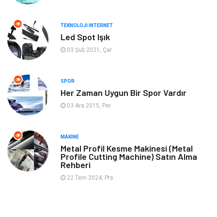
Gayrimenkul
Ev İşleri
TEKNOLOJI İNTERNET
Bilgisayar & Yazılım
Tatil
Led Spot Işık
03 Şub 2021, Çar
Müzik
Tekstil
SPOR
Spor
İnternet
Her Zaman Uygun Bir Spor Vardır
03 Ara 2015, Per
Turizm
Astroloji
Nakliye
Aksesuar
MAKINE
Metal Profil Kesme Makinesi (Metal
Profile Cutting Machine) Satın Alma
Mobilya
Finans Ekonomi
Rehberi
22 Tem 2024, Pts
Sigorta
cilt güzelliği
Bebek Giyim
Tarım & Hayvancılık