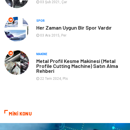
03 Şub 2021, Çar
Müzik
Tekstil
SPOR
Spor
İnternet
Her Zaman Uygun Bir Spor Vardır
03 Ara 2015, Per
Turizm
Astroloji
Nakliye
Aksesuar
MAKINE
Metal Profil Kesme Makinesi (Metal
Profile Cutting Machine) Satın Alma
Mobilya
Finans Ekonomi
Rehberi
22 Tem 2024, Pts
Sigorta
cilt güzelliği
Bebek Giyim
Tarım & Hayvancılık
Evlilik Rehberi
Cam
MİNİ KONU
Şile Bezi
Restaurant