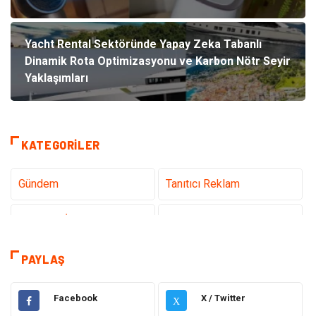
Yacht Rental Sektöründe Yapay Zeka Tabanlı
Dinamik Rota Optimizasyonu ve Karbon Nötr Seyir
Yaklaşımları
KATEGORILER
Gündem
Tanıtıcı Reklam
Teknoloji İnternet
Sağlık
Hukuk
Elektrik & Elektronik
PAYLAŞ
Dekorasyon
Giyim
Facebook
X / Twitter
X