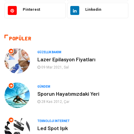
Otomotiv
Güzellik Bakım
Pinterest
Linkedin
Eğitim
Yeme İçme
Makine
Eğitim Kariyer
POPÜLER
Gıda
Sağlıklı Yaşam
GÜZELLIK BAKIM
Lazer Epilasyon Fiyatları
Keyif Hobi
Emlak
09 Mar 2021, Sal
Anne Çocuk
Genel Kültür
GÜNDEM
Sporun Hayatımızdaki Yeri
Organizasyon
Moda
28 Kas 2012, Çar
Gayrimenkul
Ev İşleri
TEKNOLOJI İNTERNET
Bilgisayar & Yazılım
Tatil
Led Spot Işık