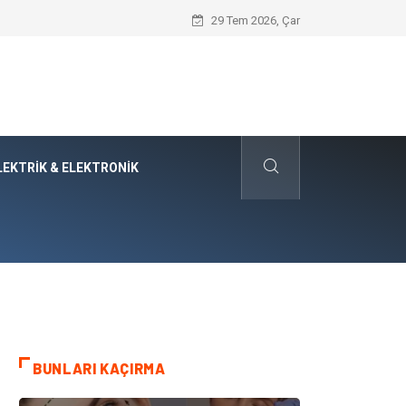
Evde Hava Temizleyici Cihaz Kullanımı 
29 Tem 2026, Çar
LEKTRIK & ELEKTRONIK
BUNLARI KAÇIRMA