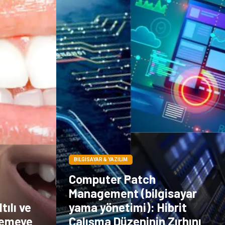
BILGISAYAR & YAZILIM
Computer Patch
Management (bilgisayar
tılı ve
yama yönetimi): Hibrit
semeye
Çalışma Düzeninin Zırhını