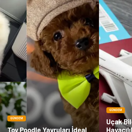
GÜNDEM
GÜNDEM
Uçak Bi
Toy Poodle Yavruları İdeal
Havacıl