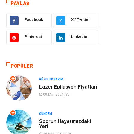
PAYLAŞ
Eğitim
Yeme İçme
Facebook
X / Twitter
X
Makine
Eğitim Kariyer
Pinterest
Linkedin
Gıda
Sağlıklı Yaşam
Keyif Hobi
Emlak
POPÜLER
Anne Çocuk
Genel Kültür
GÜZELLIK BAKIM
Lazer Epilasyon Fiyatları
Organizasyon
Moda
09 Mar 2021, Sal
Gayrimenkul
Ev İşleri
GÜNDEM
Sporun Hayatımızdaki
Bilgisayar &
Tatil
Yeri
Yazılım
28 Kas 2012, Çar