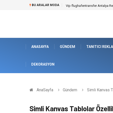
BU ARALAR MODA
Osb Sandık ve Endüstriyel Makine
ANASAYFA
GÜNDEM
TANITICI REKL
DEKORASYON
AnaSayfa
Gündem
Simli Kanvas Ta
Simli Kanvas Tablolar Özelli