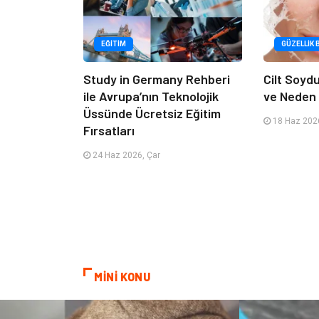
EĞITIM
GÜZELLIK 
Study in Germany Rehberi
Cilt Soyd
ile Avrupa’nın Teknolojik
ve Neden 
Üssünde Ücretsiz Eğitim
18 Haz 2026
Fırsatları
24 Haz 2026, Çar
MİNİ KONU