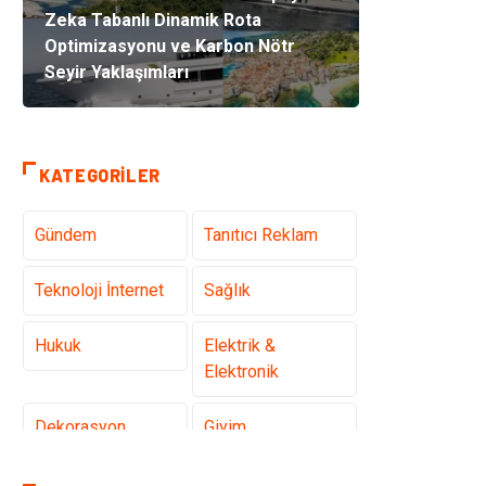
Zeka Tabanlı Dinamik Rota
Optimizasyonu ve Karbon Nötr
Seyir Yaklaşımları
KATEGORILER
Gündem
Tanıtıcı Reklam
Teknoloji İnternet
Sağlık
Hukuk
Elektrik &
Elektronik
Dekorasyon
Giyim
Otomotiv
Güzellik Bakım