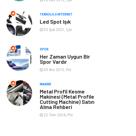
Müzik
Tekstil
TEKNOLOJI İNTERNET
Led Spot Işık
Spor
İnternet
03 Şub 2021, Çar
Turizm
Astroloji
SPOR
Her Zaman Uygun Bir
Nakliye
Aksesuar
Spor Vardır
03 Ara 2015, Per
Mobilya
Finans Ekonomi
MAKINE
Sigorta
cilt güzelliği
Metal Profil Kesme
Makinesi (Metal Profile
Cutting Machine) Satın
Bebek Giyim
Tarım &
Alma Rehberi
Hayvancılık
22 Tem 2024, Pts
Evlilik Rehberi
Cam