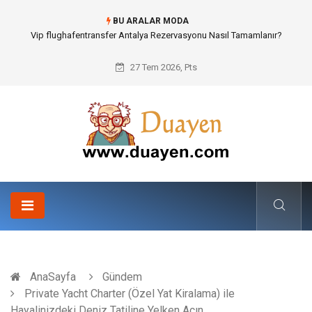
BU ARALAR MODA
Osb Sandık ve Endüstriyel Makine Parçalarının Modüler Transferi
27 Tem 2026, Pts
AnaSayfa
Gündem
Private Yacht Charter (Özel Yat Kiralama) ile
Hayalinizdeki Deniz Tatiline Yelken Açın