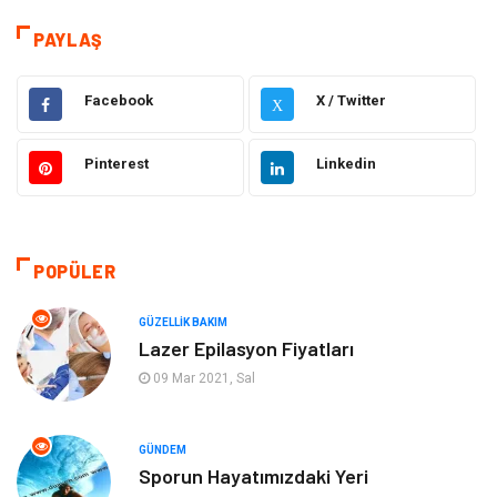
Hukuk
Elektrik & Elektronik
PAYLAŞ
Dekorasyon
Giyim
Facebook
X / Twitter
X
Otomotiv
Güzellik Bakım
Pinterest
Linkedin
Eğitim
Yeme İçme
Makine
Eğitim Kariyer
POPÜLER
Gıda
Sağlıklı Yaşam
GÜZELLIK BAKIM
Lazer Epilasyon Fiyatları
Keyif Hobi
Emlak
09 Mar 2021, Sal
Anne Çocuk
Genel Kültür
GÜNDEM
Sporun Hayatımızdaki Yeri
Organizasyon
Moda