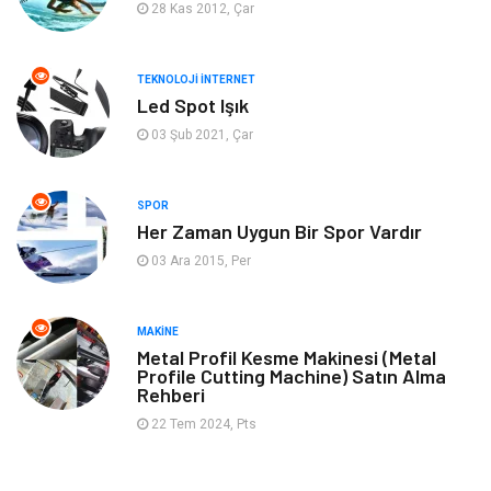
28 Kas 2012, Çar
Gayrimenkul
Ev İşleri
TEKNOLOJI İNTERNET
Bilgisayar & Yazılım
Tatil
Led Spot Işık
03 Şub 2021, Çar
Müzik
Tekstil
SPOR
Spor
İnternet
Her Zaman Uygun Bir Spor Vardır
03 Ara 2015, Per
Turizm
Astroloji
Nakliye
Aksesuar
MAKINE
Metal Profil Kesme Makinesi (Metal
Profile Cutting Machine) Satın Alma
Mobilya
Finans Ekonomi
Rehberi
22 Tem 2024, Pts
Sigorta
cilt güzelliği