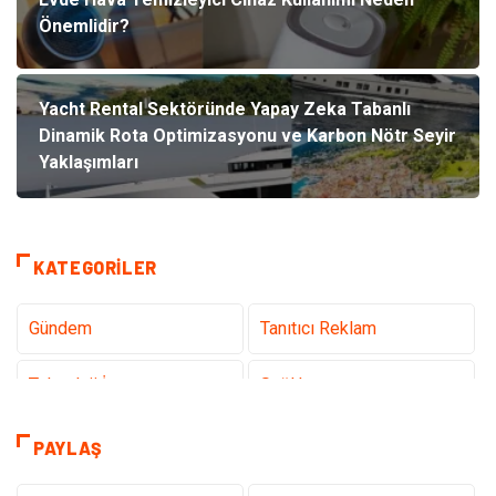
Önemlidir?
Yacht Rental Sektöründe Yapay Zeka Tabanlı
Dinamik Rota Optimizasyonu ve Karbon Nötr Seyir
Yaklaşımları
KATEGORILER
Gündem
Tanıtıcı Reklam
Teknoloji İnternet
Sağlık
Hukuk
Elektrik & Elektronik
PAYLAŞ