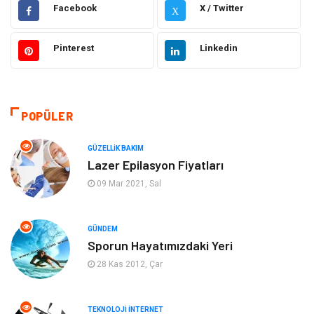
Dekorasyon
Giyim
Facebook
X / Twitter
X
Otomotiv
Güzellik Bakım
Pinterest
Linkedin
Eğitim
Yeme İçme
Makine
Eğitim Kariyer
POPÜLER
Gıda
Sağlıklı Yaşam
GÜZELLIK BAKIM
Lazer Epilasyon Fiyatları
Keyif Hobi
Emlak
09 Mar 2021, Sal
Anne Çocuk
Genel Kültür
GÜNDEM
Sporun Hayatımızdaki Yeri
Organizasyon
Moda
28 Kas 2012, Çar
Gayrimenkul
Ev İşleri
TEKNOLOJI İNTERNET