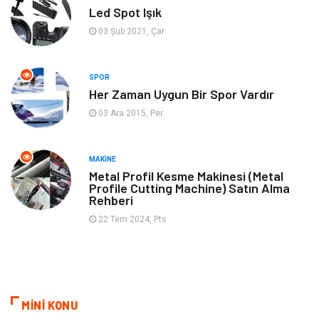
Bilgisayar & Yazılım
Tatil
Led Spot Işık
03 Şub 2021, Çar
Müzik
Tekstil
SPOR
Spor
İnternet
Her Zaman Uygun Bir Spor Vardır
03 Ara 2015, Per
Turizm
Astroloji
Nakliye
Aksesuar
MAKINE
Metal Profil Kesme Makinesi (Metal
Profile Cutting Machine) Satın Alma
Mobilya
Finans Ekonomi
Rehberi
22 Tem 2024, Pts
Sigorta
cilt güzelliği
Bebek Giyim
Tarım & Hayvancılık
Evlilik Rehberi
Cam
MİNİ KONU