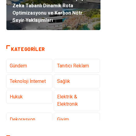
Zeka Tabanlı Dinamik Rota
Optimizasyonu ve Karbon Nötr
Seyir Yaklaşımları
KATEGORILER
Gündem
Tanıtıcı Reklam
Teknoloji İnternet
Sağlık
Hukuk
Elektrik &
Elektronik
Dekorasyon
Giyim
Otomotiv
Güzellik Bakım