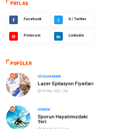
PAYLAŞ
Eğitim
Yeme İçme
Facebook
X / Twitter
X
Makine
Eğitim Kariyer
Pinterest
Linkedin
Gıda
Sağlıklı Yaşam
Keyif Hobi
Emlak
POPÜLER
Anne Çocuk
Genel Kültür
GÜZELLIK BAKIM
Lazer Epilasyon Fiyatları
Organizasyon
Moda
09 Mar 2021, Sal
Gayrimenkul
Ev İşleri
GÜNDEM
Sporun Hayatımızdaki
Bilgisayar &
Tatil
Yeri
Yazılım
28 Kas 2012, Çar