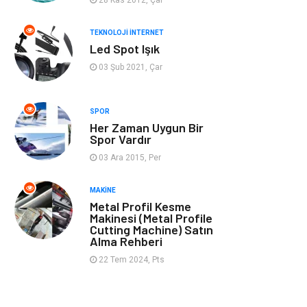
Müzik
Tekstil
TEKNOLOJI İNTERNET
Led Spot Işık
Spor
İnternet
03 Şub 2021, Çar
Turizm
Astroloji
SPOR
Her Zaman Uygun Bir
Nakliye
Aksesuar
Spor Vardır
03 Ara 2015, Per
Mobilya
Finans Ekonomi
MAKINE
Sigorta
cilt güzelliği
Metal Profil Kesme
Makinesi (Metal Profile
Cutting Machine) Satın
Bebek Giyim
Tarım &
Alma Rehberi
Hayvancılık
22 Tem 2024, Pts
Evlilik Rehberi
Cam