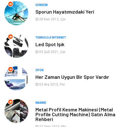
GÜNDEM
Sporun Hayatımızdaki Yeri
Organizasyon
Moda
28 Kas 2012, Çar
Gayrimenkul
Ev İşleri
TEKNOLOJI İNTERNET
Bilgisayar & Yazılım
Tatil
Led Spot Işık
03 Şub 2021, Çar
Müzik
Tekstil
SPOR
Spor
İnternet
Her Zaman Uygun Bir Spor Vardır
03 Ara 2015, Per
Turizm
Astroloji
Nakliye
Aksesuar
MAKINE
Metal Profil Kesme Makinesi (Metal
Profile Cutting Machine) Satın Alma
Mobilya
Finans Ekonomi
Rehberi
22 Tem 2024, Pts