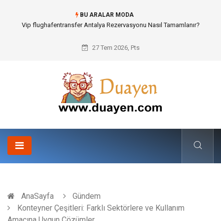
BU ARALAR MODA
Osb Sandık ve Endüstriyel Makine Parçalarının Modüler Transferi
27 Tem 2026, Pts
AnaSayfa
Gündem
Konteyner Çeşitleri: Farklı Sektörlere ve Kullanım
Amacına Uygun Çözümler