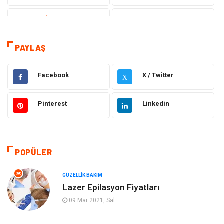
Teknoloji İnternet
Sağlık
Hukuk
Elektrik & Elektronik
PAYLAŞ
Dekorasyon
Giyim
Facebook
X / Twitter
X
Otomotiv
Güzellik Bakım
Pinterest
Linkedin
Eğitim
Yeme İçme
Makine
Eğitim Kariyer
POPÜLER
Gıda
Sağlıklı Yaşam
GÜZELLIK BAKIM
Lazer Epilasyon Fiyatları
Keyif Hobi
Emlak
09 Mar 2021, Sal
Anne Çocuk
Genel Kültür