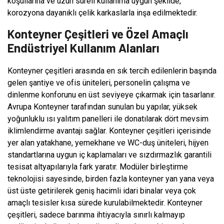
koşullarına ve uzun süreli kullanıma uygun şekilde,
korozyona dayanıklı çelik karkaslarla inşa edilmektedir.
Konteyner Çeşitleri ve Özel Amaçlı
Endüstriyel Kullanım Alanları
Konteyner çeşitleri arasında en sık tercih edilenlerin başında
gelen şantiye ve ofis üniteleri, personelin çalışma ve
dinlenme konforunu en üst seviyeye çıkarmak için tasarlanır.
Avrupa Konteyner tarafından sunulan bu yapılar, yüksek
yoğunluklu ısı yalıtım panelleri ile donatılarak dört mevsim
iklimlendirme avantajı sağlar. Konteyner çeşitleri içerisinde
yer alan yatakhane, yemekhane ve WC-duş üniteleri, hijyen
standartlarına uygun iç kaplamaları ve sızdırmazlık garantili
tesisat altyapılarıyla fark yaratır. Modüler birleştirme
teknolojisi sayesinde, birden fazla konteyner yan yana veya
üst üste getirilerek geniş hacimli idari binalar veya çok
amaçlı tesisler kısa sürede kurulabilmektedir. Konteyner
çeşitleri, sadece barınma ihtiyacıyla sınırlı kalmayıp