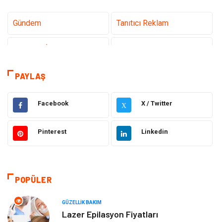
Gündem
Tanıtıcı Reklam
Teknoloji İnternet
Sağlık
Hukuk
Elektrik & Elektronik
PAYLAŞ
Dekorasyon
Giyim
Facebook
X / Twitter
X
Otomotiv
Güzellik Bakım
Pinterest
Linkedin
Eğitim
Yeme İçme
Makine
Eğitim Kariyer
POPÜLER
Gıda
Sağlıklı Yaşam
GÜZELLIK BAKIM
Lazer Epilasyon Fiyatları