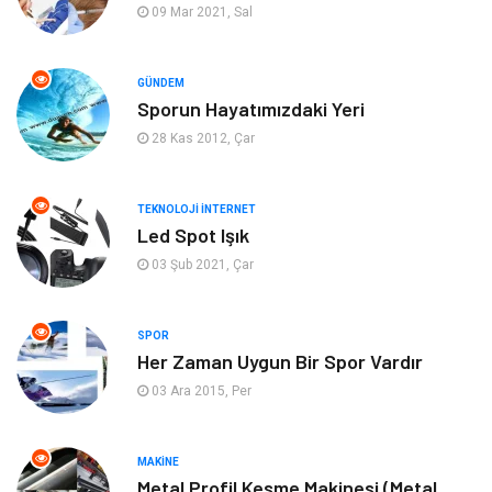
Keyif Hobi
Emlak
09 Mar 2021, Sal
Anne Çocuk
Genel Kültür
GÜNDEM
Sporun Hayatımızdaki Yeri
Organizasyon
Moda
28 Kas 2012, Çar
Gayrimenkul
Ev İşleri
TEKNOLOJI İNTERNET
Bilgisayar & Yazılım
Tatil
Led Spot Işık
03 Şub 2021, Çar
Müzik
Tekstil
SPOR
Spor
İnternet
Her Zaman Uygun Bir Spor Vardır
03 Ara 2015, Per
Turizm
Astroloji
Nakliye
Aksesuar
MAKINE
Metal Profil Kesme Makinesi (Metal