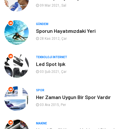
Keyif Hobi
Emlak
09 Mar 2021, Sal
Anne Çocuk
Genel Kültür
GÜNDEM
Sporun Hayatımızdaki Yeri
Organizasyon
Moda
28 Kas 2012, Çar
Gayrimenkul
Ev İşleri
TEKNOLOJI İNTERNET
Bilgisayar & Yazılım
Tatil
Led Spot Işık
03 Şub 2021, Çar
Müzik
Tekstil
SPOR
Spor
İnternet
Her Zaman Uygun Bir Spor Vardır
03 Ara 2015, Per
Turizm
Astroloji
Nakliye
Aksesuar
MAKINE