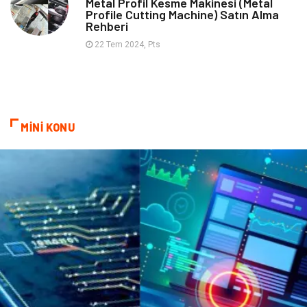
Metal Profil Kesme Makinesi (Metal
Profile Cutting Machine) Satın Alma
Mobilya
Finans Ekonomi
Rehberi
22 Tem 2024, Pts
Sigorta
cilt güzelliği
Bebek Giyim
Tarım & Hayvancılık
Evlilik Rehberi
Cam
MİNİ KONU
Şile Bezi
Restaurant
Çocuk Psikolojisi