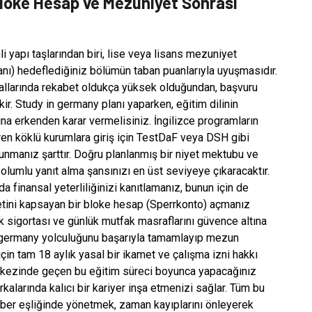
loke Hesap ve Mezuniyet Sonrası
 yapı taşlarından biri, lise veya lisans mezuniyet
nı) hedeflediğiniz bölümün taban puanlarıyla uyuşmasıdır.
 dallarında rekabet oldukça yüksek olduğundan, başvuru
r. Study in germany planı yaparken, eğitim dilinin
a erkenden karar vermelisiniz. İngilizce programların
ren köklü kurumlara giriş için TestDaF veya DSH gibi
ı sunmanız şarttır. Doğru planlanmış bir niyet mektubu ve
olumlu yanıt alma şansınızı en üst seviyeye çıkaracaktır.
 finansal yeterliliğinizi kanıtlamanız, bunun için de
yetini kapsayan bir bloke hesap (Sperrkonto) açmanız
ık sigortası ve günlük mutfak masraflarını güvence altına
n germany yolculuğunu başarıyla tamamlayıp mezun
in tam 18 aylık yasal bir ikamet ve çalışma izni hakkı
merkezinde geçen bu eğitim süreci boyunca yapacağınız
kalarında kalıcı bir kariyer inşa etmenizi sağlar. Tüm bu
hber eşliğinde yönetmek, zaman kayıplarını önleyerek