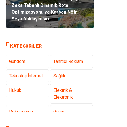
Zeka Tabanlı Dinamik Rota
Optimizasyonu ve Karbon Nötr
Seyir Yaklaşımları
KATEGORILER
Gündem
Tanıtıcı Reklam
Teknoloji İnternet
Sağlık
Hukuk
Elektrik &
Elektronik
Dekorasyon
Giyim
Otomotiv
Güzellik Bakım