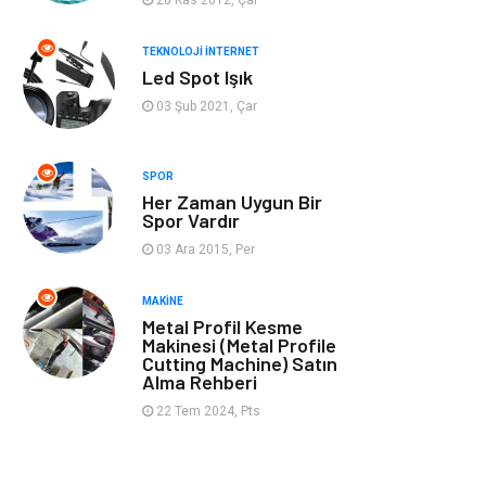
Müzik
Tekstil
TEKNOLOJI İNTERNET
Led Spot Işık
Spor
İnternet
03 Şub 2021, Çar
Turizm
Astroloji
SPOR
Her Zaman Uygun Bir
Nakliye
Aksesuar
Spor Vardır
03 Ara 2015, Per
Mobilya
Finans Ekonomi
MAKINE
Sigorta
cilt güzelliği
Metal Profil Kesme
Makinesi (Metal Profile
Cutting Machine) Satın
Bebek Giyim
Tarım &
Alma Rehberi
Hayvancılık
22 Tem 2024, Pts
Evlilik Rehberi
Cam