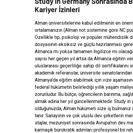
Study in Germany Sonrasında B
Kariyer İzinleri
Alman üniversitelerine kabul edilmenin en önemli
ortalamanızın (Alman not sistemine göre NC pua
Özellikle tıp, psikoloji ve popüler mühendislik
dosyasının eksiksiz ve güçlü hazırlanması gereki
Almanca mı yoksa tamamen İngilizce mi olacağın
sayısı her geçen yıl artsa da Almanca eğitim ve
uluslararası geçerliliğe sahip dil sertifikaların
akademik referanslar, üniversite senatolarından 
Almanya’da eğitim alabilmek için vize aşamasında
federal hükümetin belirlediği yıllık yaşam mali
zorunludur. Bu bütçe, öğrencilerin barınma, sağl
almak adına her yıl güncellenmektedir. Study i
olduğunuzda, Alman hükümeti size iş bulmanız iç
tanır. Sanayinin ve çok uluslu dev şirketlerin 
stajlar, mezuniyet sonrasında Avrupa'nın dev mar
karmaşık bürokratik adımları profesyonel bir re