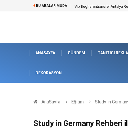
BU ARALAR MODA
Osb Sandık ve Endüstriyel Makine
ANASAYFA
GÜNDEM
TANITICI REKL
DEKORASYON
AnaSayfa
Eğitim
Study in Germany 
Study in Germany Rehberi i