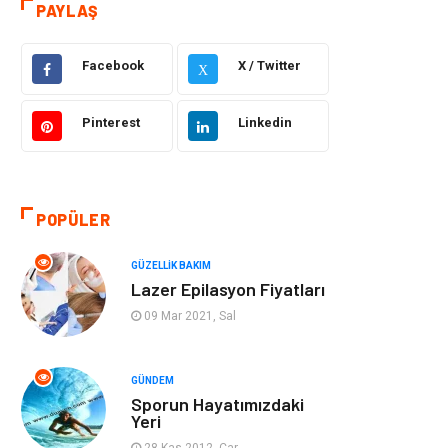
PAYLAŞ
Eğitim
Yeme İçme
Facebook
X / Twitter
X
Makine
Eğitim Kariyer
Pinterest
Linkedin
Gıda
Sağlıklı Yaşam
Keyif Hobi
Emlak
POPÜLER
Anne Çocuk
Genel Kültür
GÜZELLIK BAKIM
Lazer Epilasyon Fiyatları
Organizasyon
Moda
09 Mar 2021, Sal
Gayrimenkul
Ev İşleri
GÜNDEM
Sporun Hayatımızdaki
Bilgisayar &
Tatil
Yeri
Yazılım
28 Kas 2012, Çar