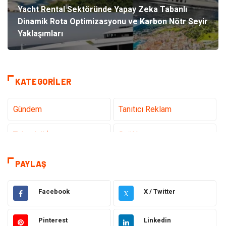
Yacht Rental Sektöründe Yapay Zeka Tabanlı
Dinamik Rota Optimizasyonu ve Karbon Nötr Seyir
Yaklaşımları
KATEGORILER
Gündem
Tanıtıcı Reklam
Teknoloji İnternet
Sağlık
Hukuk
Elektrik & Elektronik
PAYLAŞ
Dekorasyon
Giyim
Facebook
X / Twitter
X
Otomotiv
Güzellik Bakım
Pinterest
Linkedin