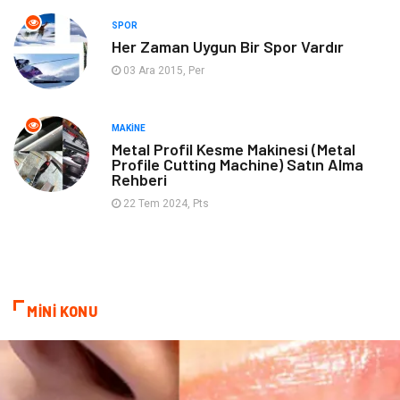
SPOR
Spor
İnternet
Her Zaman Uygun Bir Spor Vardır
03 Ara 2015, Per
Turizm
Astroloji
Nakliye
Aksesuar
MAKINE
Metal Profil Kesme Makinesi (Metal
Profile Cutting Machine) Satın Alma
Mobilya
Finans Ekonomi
Rehberi
22 Tem 2024, Pts
Sigorta
cilt güzelliği
Bebek Giyim
Tarım & Hayvancılık
Evlilik Rehberi
Cam
MİNİ KONU
Şile Bezi
Restaurant
Çocuk Psikolojisi