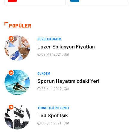
Eğitim
Yeme İçme
Makine
Eğitim Kariyer
POPÜLER
Gıda
Sağlıklı Yaşam
GÜZELLIK BAKIM
Lazer Epilasyon Fiyatları
Keyif Hobi
Emlak
09 Mar 2021, Sal
Anne Çocuk
Genel Kültür
GÜNDEM
Sporun Hayatımızdaki Yeri
Organizasyon
Moda
28 Kas 2012, Çar
Gayrimenkul
Ev İşleri
TEKNOLOJI İNTERNET
Bilgisayar & Yazılım
Tatil
Led Spot Işık
03 Şub 2021, Çar
Müzik
Tekstil