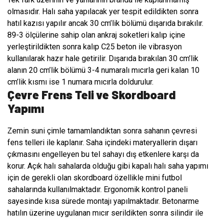
olmasıdır. Halı saha yapılacak yer tespit edildikten sonra
hatıl kazısı yapılır ancak 30 cm’lik bölümü dışarıda bırakılır.
89-3 ölçülerine sahip olan ankraj soketleri kalıp içine
yerleştirildikten sonra kalıp C25 beton ile vibrasyon
kullanılarak hazır hale getirilir. Dışarıda bırakılan 30 cm’lik
alanın 20 cm’lik bölümü 3-4 numaralı mıcırla geri kalan 10
cm’lik kısmı ise 1 numara mıcırla doldurulur.
Çevre Frens Teli ve Skordboard
Yapımı
Zemin suni çimle tamamlandıktan sonra sahanın çevresi
fens telleri ile kaplanır. Saha içindeki materyallerin dışarı
çıkmasını engelleyen bu tel sahayı dış etkenlere karşı da
korur. Açık halı sahalarda olduğu gibi kapalı halı saha yapımı
için de gerekli olan skordboard özellikle mini futbol
sahalarında kullanılmaktadır. Ergonomik kontrol paneli
sayesinde kısa sürede montajı yapılmaktadır. Betonarme
hatılın üzerine uygulanan mıcır serildikten sonra silindir ile