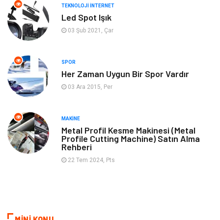
TEKNOLOJI İNTERNET
Bilgisayar & Yazılım
Tatil
Led Spot Işık
03 Şub 2021, Çar
Müzik
Tekstil
SPOR
Spor
İnternet
Her Zaman Uygun Bir Spor Vardır
03 Ara 2015, Per
Turizm
Astroloji
Nakliye
Aksesuar
MAKINE
Metal Profil Kesme Makinesi (Metal
Profile Cutting Machine) Satın Alma
Mobilya
Finans Ekonomi
Rehberi
22 Tem 2024, Pts
Sigorta
cilt güzelliği
Bebek Giyim
Tarım & Hayvancılık
Evlilik Rehberi
Cam
MİNİ KONU