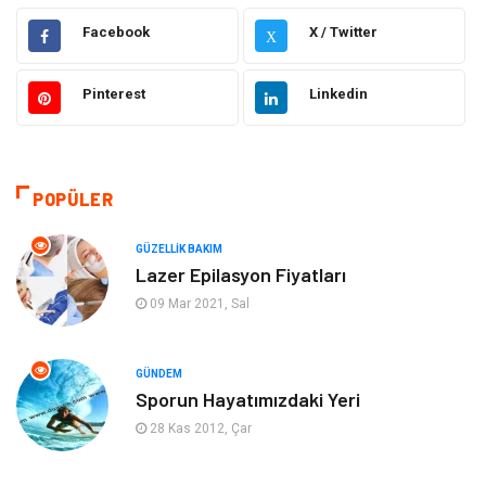
Dekorasyon
Giyim
Facebook
X / Twitter
X
Otomotiv
Güzellik Bakım
Pinterest
Linkedin
Eğitim
Yeme İçme
Makine
Eğitim Kariyer
POPÜLER
Gıda
Sağlıklı Yaşam
GÜZELLIK BAKIM
Lazer Epilasyon Fiyatları
Keyif Hobi
Emlak
09 Mar 2021, Sal
Anne Çocuk
Genel Kültür
GÜNDEM
Sporun Hayatımızdaki Yeri
Organizasyon
Moda
28 Kas 2012, Çar
Gayrimenkul
Ev İşleri