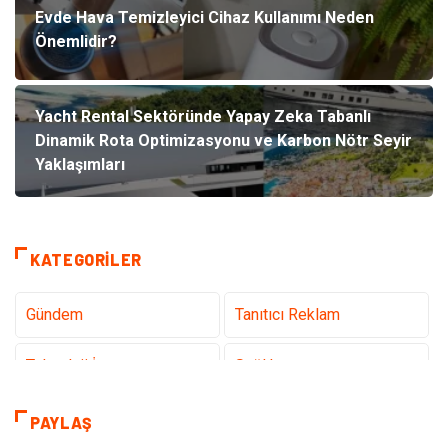
Evde Hava Temizleyici Cihaz Kullanımı Neden
Önemlidir?
Yacht Rental Sektöründe Yapay Zeka Tabanlı
Dinamik Rota Optimizasyonu ve Karbon Nötr Seyir
Yaklaşımları
KATEGORILER
Gündem
Tanıtıcı Reklam
Teknoloji İnternet
Sağlık
Hukuk
Elektrik & Elektronik
PAYLAŞ