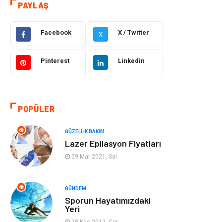
PAYLAŞ
Eğitim
Yeme İçme
Facebook
X / Twitter
X
Makine
Eğitim Kariyer
Pinterest
Linkedin
Gıda
Sağlıklı Yaşam
Keyif Hobi
Emlak
POPÜLER
Anne Çocuk
Genel Kültür
GÜZELLIK BAKIM
Lazer Epilasyon Fiyatları
Organizasyon
Moda
09 Mar 2021, Sal
Gayrimenkul
Ev İşleri
GÜNDEM
Sporun Hayatımızdaki
Bilgisayar &
Tatil
Yeri
Yazılım
28 Kas 2012, Çar