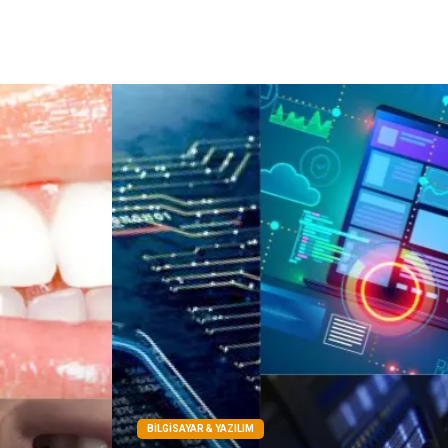
Şile Bezi
Restaurant
Çocuk Psikolojisi
BILGISAYAR & YAZILIM