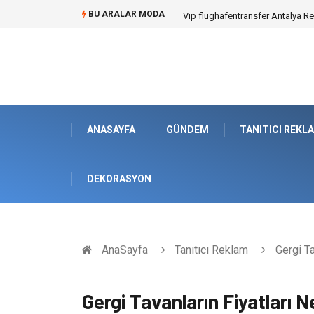
BU ARALAR MODA
Osb Sandık ve Endüstriyel Makine
ANASAYFA
GÜNDEM
TANITICI REKL
DEKORASYON
AnaSayfa
Tanıtıcı Reklam
Gergi Ta
Gergi Tavanların Fiyatları 