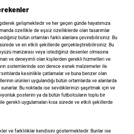
erekenler
 giderek gelişmektedir ve her geçen günde hayatımıza
amanda özellikle de eşsiz özelliklerde olan tasarımlar
diğiniz bütün ortamları farklı alanlara çevirebilirsiniz. Bu
sürede ve en etkili şekillerde gerçekleştirebilirsiniz. Bu
gökyüzü manzarası veya istediğiniz desenler olmasına
an ve deneyimli olan kişilerden gerekli hizmetleri ve
ların sistemlerinde son derece esnek malzemeler ile
sıntılarda kesinlikle çatlamalar ve buna benzer olan
erinin ürünleri uygulandığı bütün ortamlarda ve alanlarda
rı sunarlar. Bu noktada ise sevdiklerinizi şaşırtmak için ve
piyonluk posterini ya da bütün futbolcuların toplu bir
ile gerekli uygulamaları kısa sürede ve etkili şekillerde
kler ve farklılıklar kendisini göstermektedir. Bunlar ise