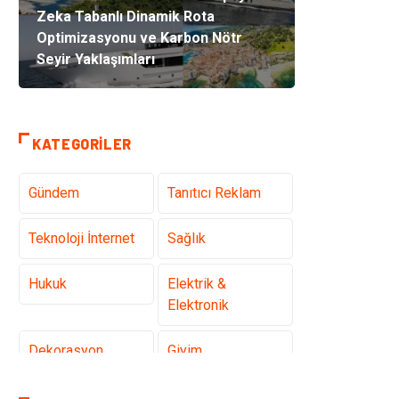
Zeka Tabanlı Dinamik Rota
Optimizasyonu ve Karbon Nötr
Seyir Yaklaşımları
KATEGORILER
Gündem
Tanıtıcı Reklam
Teknoloji İnternet
Sağlık
Hukuk
Elektrik &
Elektronik
Dekorasyon
Giyim
Otomotiv
Güzellik Bakım