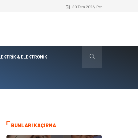
Evde Hava Temizleyici Cihaz Kullanımı 
30 Tem 2026, Per
LEKTRIK & ELEKTRONIK
BUNLARI KAÇIRMA