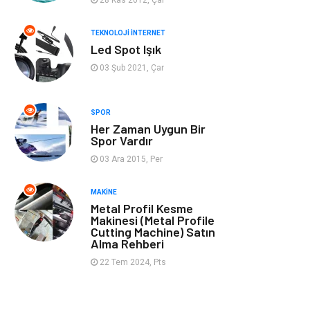
Müzik
Tekstil
TEKNOLOJI İNTERNET
Led Spot Işık
Spor
İnternet
03 Şub 2021, Çar
Turizm
Astroloji
SPOR
Her Zaman Uygun Bir
Nakliye
Aksesuar
Spor Vardır
03 Ara 2015, Per
Mobilya
Finans Ekonomi
MAKINE
Sigorta
cilt güzelliği
Metal Profil Kesme
Makinesi (Metal Profile
Cutting Machine) Satın
Bebek Giyim
Tarım &
Alma Rehberi
Hayvancılık
22 Tem 2024, Pts
Evlilik Rehberi
Cam