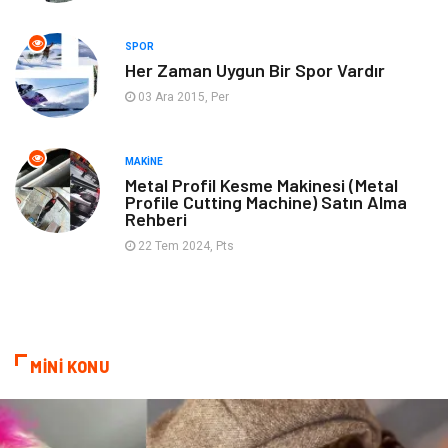
Müzik
Tekstil
SPOR
Spor
İnternet
Her Zaman Uygun Bir Spor Vardır
03 Ara 2015, Per
Turizm
Astroloji
Nakliye
Aksesuar
MAKINE
Metal Profil Kesme Makinesi (Metal
Profile Cutting Machine) Satın Alma
Mobilya
Finans Ekonomi
Rehberi
22 Tem 2024, Pts
Sigorta
cilt güzelliği
Bebek Giyim
Tarım & Hayvancılık
Evlilik Rehberi
Cam
MİNİ KONU
Şile Bezi
Restaurant