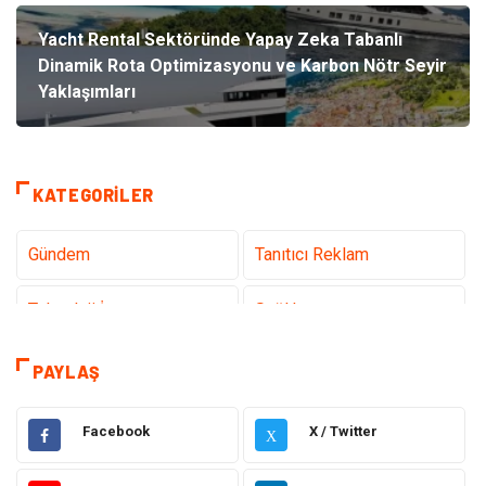
Yacht Rental Sektöründe Yapay Zeka Tabanlı
Dinamik Rota Optimizasyonu ve Karbon Nötr Seyir
Yaklaşımları
KATEGORILER
Gündem
Tanıtıcı Reklam
Teknoloji İnternet
Sağlık
Hukuk
Elektrik & Elektronik
PAYLAŞ
Dekorasyon
Giyim
Facebook
X / Twitter
X
Otomotiv
Güzellik Bakım