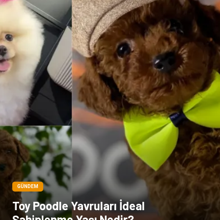
Çocuk Psikolojisi
GÜNDEM
Toy Poodle Yavruları İdeal
Sahiplenme Yaşı Nedir?