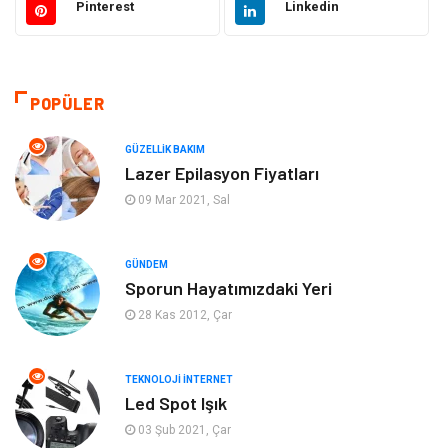
Pinterest
Linkedin
Eğitim
Yeme İçme
Makine
Eğitim Kariyer
POPÜLER
Gıda
Sağlıklı Yaşam
GÜZELLIK BAKIM
Lazer Epilasyon Fiyatları
Keyif Hobi
Emlak
09 Mar 2021, Sal
Anne Çocuk
Genel Kültür
GÜNDEM
Sporun Hayatımızdaki Yeri
Organizasyon
Moda
28 Kas 2012, Çar
Gayrimenkul
Ev İşleri
TEKNOLOJI İNTERNET
Bilgisayar & Yazılım
Tatil
Led Spot Işık
03 Şub 2021, Çar