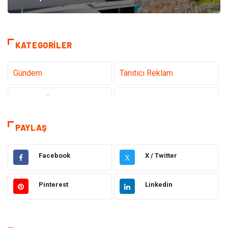
KATEGORILER
Gündem
Tanıtıcı Reklam
Teknoloji İnternet
Sağlık
Hukuk
Elektrik & Elektronik
PAYLAŞ
Dekorasyon
Giyim
Facebook
X / Twitter
X
Otomotiv
Güzellik Bakım
Pinterest
Linkedin
Eğitim
Yeme İçme