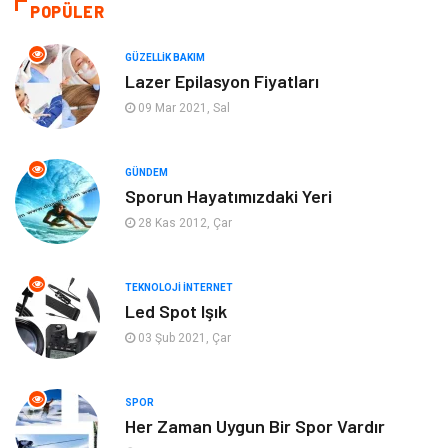
Makine
Eğitim Kariyer
POPÜLER
Gıda
Sağlıklı Yaşam
GÜZELLIK BAKIM
Lazer Epilasyon Fiyatları
Keyif Hobi
Emlak
09 Mar 2021, Sal
Anne Çocuk
Genel Kültür
GÜNDEM
Sporun Hayatımızdaki Yeri
Organizasyon
Moda
28 Kas 2012, Çar
Gayrimenkul
Ev İşleri
TEKNOLOJI İNTERNET
Bilgisayar & Yazılım
Tatil
Led Spot Işık
03 Şub 2021, Çar
Müzik
Tekstil
SPOR
Spor
İnternet
Her Zaman Uygun Bir Spor Vardır