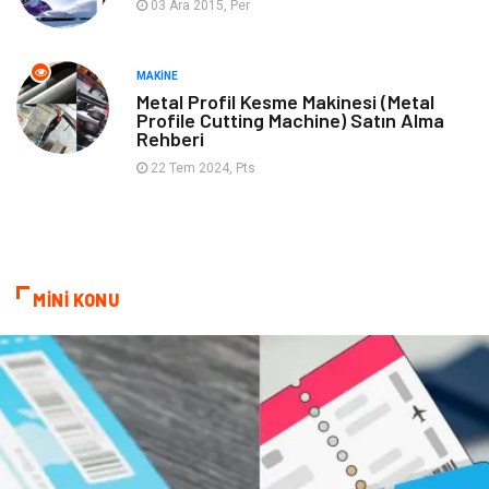
03 Ara 2015, Per
Turizm
Astroloji
Nakliye
Aksesuar
MAKINE
Metal Profil Kesme Makinesi (Metal
Profile Cutting Machine) Satın Alma
Mobilya
Finans Ekonomi
Rehberi
22 Tem 2024, Pts
Sigorta
cilt güzelliği
Bebek Giyim
Tarım & Hayvancılık
Evlilik Rehberi
Cam
MİNİ KONU
Şile Bezi
Restaurant
Çocuk Psikolojisi