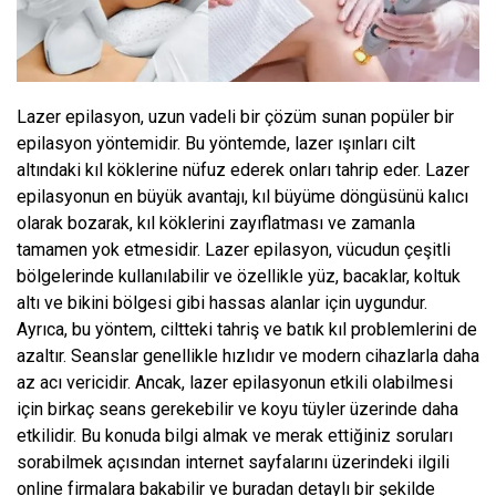
Lazer epilasyon, uzun vadeli bir çözüm sunan popüler bir
epilasyon yöntemidir. Bu yöntemde, lazer ışınları cilt
altındaki kıl köklerine nüfuz ederek onları tahrip eder. Lazer
epilasyonun en büyük avantajı, kıl büyüme döngüsünü kalıcı
olarak bozarak, kıl köklerini zayıflatması ve zamanla
tamamen yok etmesidir. Lazer epilasyon, vücudun çeşitli
bölgelerinde kullanılabilir ve özellikle yüz, bacaklar, koltuk
altı ve bikini bölgesi gibi hassas alanlar için uygundur.
Ayrıca, bu yöntem, ciltteki tahriş ve batık kıl problemlerini de
azaltır. Seanslar genellikle hızlıdır ve modern cihazlarla daha
az acı vericidir. Ancak, lazer epilasyonun etkili olabilmesi
için birkaç seans gerekebilir ve koyu tüyler üzerinde daha
etkilidir. Bu konuda bilgi almak ve merak ettiğiniz soruları
sorabilmek açısından internet sayfalarını üzerindeki ilgili
online firmalara bakabilir ve buradan detaylı bir şekilde