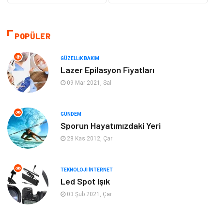
Eğitim
Yeme İçme
Makine
Eğitim Kariyer
POPÜLER
Gıda
Sağlıklı Yaşam
GÜZELLIK BAKIM
Lazer Epilasyon Fiyatları
Keyif Hobi
Emlak
09 Mar 2021, Sal
Anne Çocuk
Genel Kültür
GÜNDEM
Sporun Hayatımızdaki Yeri
Organizasyon
Moda
28 Kas 2012, Çar
Gayrimenkul
Ev İşleri
TEKNOLOJI İNTERNET
Bilgisayar & Yazılım
Tatil
Led Spot Işık
03 Şub 2021, Çar
Müzik
Tekstil