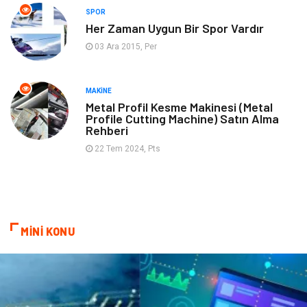
SPOR
Spor
İnternet
Her Zaman Uygun Bir Spor Vardır
03 Ara 2015, Per
Turizm
Astroloji
Nakliye
Aksesuar
MAKINE
Metal Profil Kesme Makinesi (Metal
Profile Cutting Machine) Satın Alma
Mobilya
Finans Ekonomi
Rehberi
22 Tem 2024, Pts
Sigorta
cilt güzelliği
Bebek Giyim
Tarım & Hayvancılık
Evlilik Rehberi
Cam
MİNİ KONU
Şile Bezi
Restaurant
Çocuk Psikolojisi