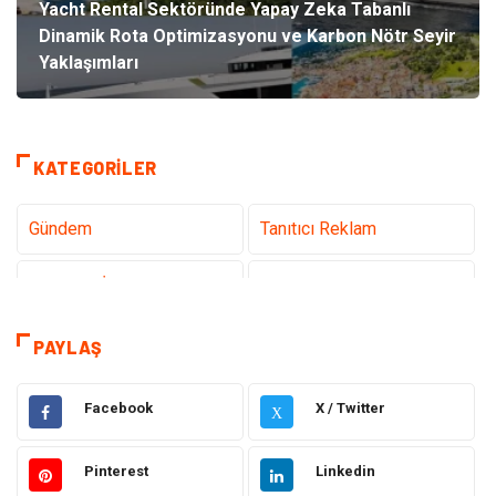
Yacht Rental Sektöründe Yapay Zeka Tabanlı
Dinamik Rota Optimizasyonu ve Karbon Nötr Seyir
Yaklaşımları
KATEGORILER
Gündem
Tanıtıcı Reklam
Teknoloji İnternet
Sağlık
Hukuk
Elektrik & Elektronik
PAYLAŞ
Dekorasyon
Giyim
Facebook
X / Twitter
X
Otomotiv
Güzellik Bakım
Pinterest
Linkedin