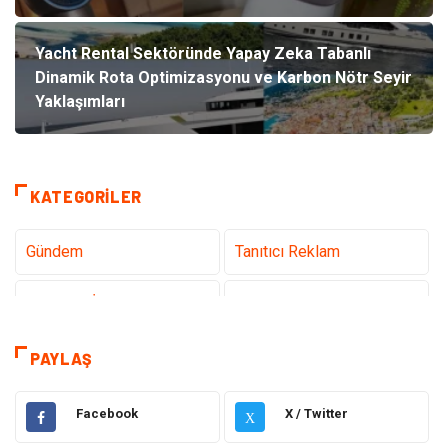
Yacht Rental Sektöründe Yapay Zeka Tabanlı
Dinamik Rota Optimizasyonu ve Karbon Nötr Seyir
Yaklaşımları
KATEGORILER
Gündem
Tanıtıcı Reklam
Teknoloji İnternet
Sağlık
Hukuk
Elektrik & Elektronik
PAYLAŞ
Dekorasyon
Giyim
Facebook
X / Twitter
X