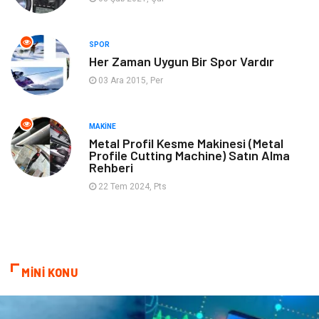
Müzik
Tekstil
SPOR
Spor
İnternet
Her Zaman Uygun Bir Spor Vardır
03 Ara 2015, Per
Turizm
Astroloji
Nakliye
Aksesuar
MAKINE
Metal Profil Kesme Makinesi (Metal
Profile Cutting Machine) Satın Alma
Mobilya
Finans Ekonomi
Rehberi
22 Tem 2024, Pts
Sigorta
cilt güzelliği
Bebek Giyim
Tarım & Hayvancılık
Evlilik Rehberi
Cam
MİNİ KONU
Şile Bezi
Restaurant