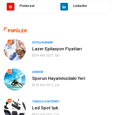
Otomotiv
Güzellik Bakım
Pinterest
Linkedin
Eğitim
Yeme İçme
Makine
Eğitim Kariyer
POPÜLER
Gıda
Sağlıklı Yaşam
GÜZELLIK BAKIM
Lazer Epilasyon Fiyatları
Keyif Hobi
Emlak
09 Mar 2021, Sal
Anne Çocuk
Genel Kültür
GÜNDEM
Sporun Hayatımızdaki Yeri
Organizasyon
Moda
28 Kas 2012, Çar
Gayrimenkul
Ev İşleri
TEKNOLOJI İNTERNET
Bilgisayar & Yazılım
Tatil
Led Spot Işık
03 Şub 2021, Çar